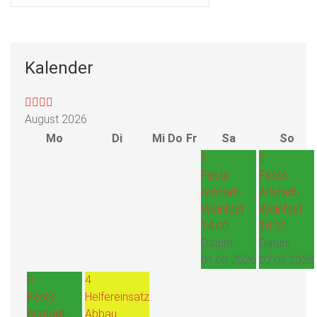
Kalender
August 2026
Mo
Di
Mi
Do
Fr
Sa
So
1
2
Feste
Feste
Altstadt-
Altstadt-
Weinfest
Weinfest
14:00
10:30
Datum :
Datum :
01.08.2026
02.08.2026
3
4
Feste
Helfereinsatz
Altstadt-
Abbau