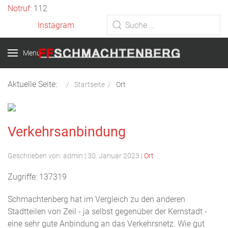
Vorheriges
Vorheriger
Nächstes
Nächstes
Notruf
: 112
Jahr
Monat
Jahr
Monat
Instagram
Type 2 or more characters for
results.
Menu
Aktuelle Seite:
Startseite
Ort
Verkehrsanbindung
Geschrieben von:
admin
|
30. Januar 2023
|
Ort
Zugriffe: 137319
Schmachtenberg hat im Vergleich zu den anderen
Stadtteilen von Zeil - ja selbst gegenüber der Kernstadt -
eine sehr gute Anbindung an das Verkehrsnetz. Wie gut