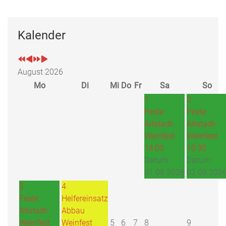
Kalender
August 2026
Mo
Di
Mi
Do
Fr
Sa
So
1
2
Feste
Feste
Altstadt-
Altstadt-
Weinfest
Weinfest
14:00
10:30
Datum :
Datum :
01.08.2026
02.08.202
3
4
Feste
Helfereinsatz
Altstadt-
Abbau
Weinfest
Weinfest
5
6
7
8
9