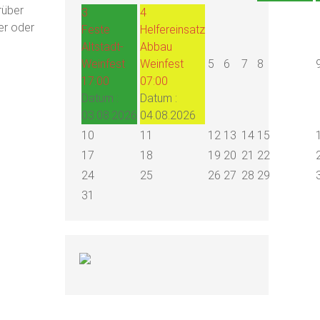
rüber
3
4
er oder
Feste
Helfereinsatz
Altstadt-
Abbau
Weinfest
Weinfest
5
6
7
8
17:00
07:00
Datum :
Datum :
03.08.2026
04.08.2026
10
11
12
13
14
15
17
18
19
20
21
22
24
25
26
27
28
29
31