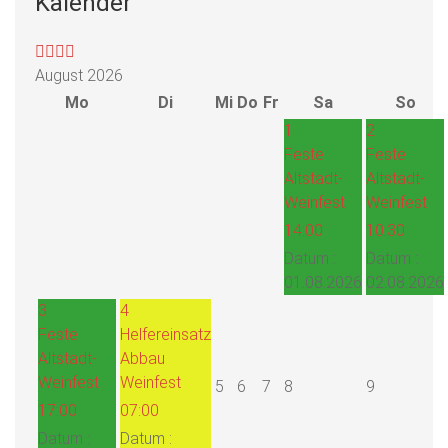
Kalender
August 2026
Mo
Di
Mi
Do
Fr
Sa
So
1
2
Feste
Feste
Altstadt-
Altstadt-
Weinfest
Weinfest
14:00
10:30
Datum :
Datum :
01.08.2026
02.08.2026
3
4
Feste
Helfereinsatz
Altstadt-
Abbau
Weinfest
Weinfest
5
6
7
8
9
17:00
07:00
Datum :
Datum :