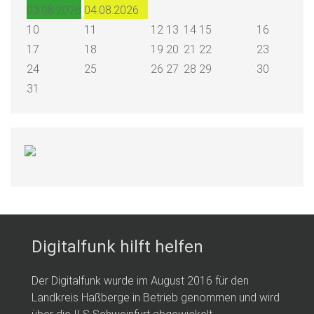
03.08.2026
04.08.2026
10
11
12
13
14
15
16
17
18
19
20
21
22
23
24
25
26
27
28
29
30
31
Digitalfunk hilft helfen
Der Digitalfunk wurde im August 2016 für den
Landkreis Haßberge in Betrieb genommen und wird