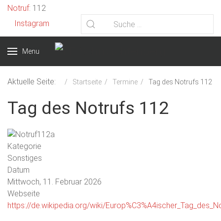
Vorheriges
Vorheriger
Nächstes
Nächstes
Notruf
: 112
Jahr
Monat
Jahr
Monat
Instagram
Menu
Aktuelle Seite:
Startseite
Termine
Tag des Notrufs 112
Tag des Notrufs 112
Kategorie
Sonstiges
Datum
Mittwoch, 11. Februar 2026
Webseite
https://de.wikipedia.org/wiki/Europ%C3%A4ischer_Tag_des_N