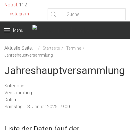
Vorheriges
Vorheriger
Nächstes
Nächstes
Notruf
: 112
Jahr
Monat
Jahr
Monat
Instagram
Menu
Aktuelle Seite:
Startseite
Termine
Jahreshauptversammlung
Jahreshauptversammlung
Kategorie
Versammlung
Datum
Samstag, 18. Januar 2025
19:00
Liste der Daten (auf der