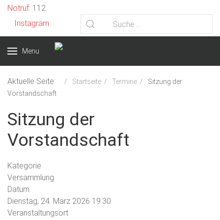
Vorheriges
Vorheriger
Nächstes
Nächstes
Notruf
: 112
Jahr
Monat
Jahr
Monat
Instagram
Menu
Aktuelle Seite:
Startseite
Termine
Sitzung der
Vorstandschaft
Sitzung der
Vorstandschaft
Kategorie
Versammlung
Datum
Dienstag, 24. März 2026
19:30
Veranstaltungsort