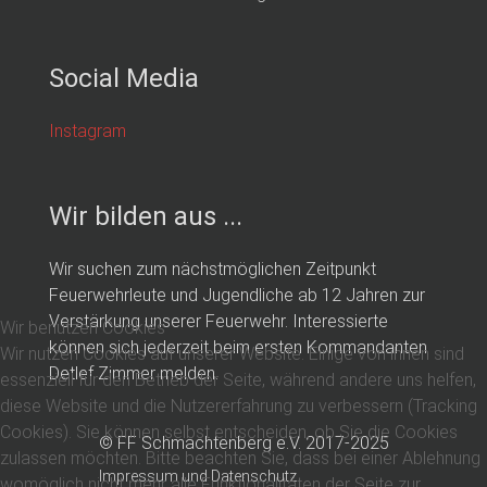
Social Media
Instagram
Wir bilden aus ...
Wir suchen zum nächstmöglichen Zeitpunkt
Feuerwehrleute und Jugendliche ab 12 Jahren zur
Verstärkung unserer Feuerwehr. Interessierte
Wir benutzen Cookies
können sich jederzeit beim ersten Kommandanten
Wir nutzen Cookies auf unserer Website. Einige von ihnen sind
Detlef Zimmer melden.
essenziell für den Betrieb der Seite, während andere uns helfen,
diese Website und die Nutzererfahrung zu verbessern (Tracking
Cookies). Sie können selbst entscheiden, ob Sie die Cookies
© FF Schmachtenberg e.V. 2017-2025
zulassen möchten. Bitte beachten Sie, dass bei einer Ablehnung
Impressum und Datenschutz
womöglich nicht mehr alle Funktionalitäten der Seite zur