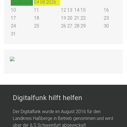
03.08.2026
04.08.2026
10
11
12
13
14
15
16
17
18
19
20
21
22
23
24
25
26
27
28
29
30
31
Digitalfunk hilft helfen
Der Digitalfunk wurde im August 2016 für den
Landkreis Haßberge in Betrieb genommen und wird
über die ILS Schweinfurt abgewickelt.